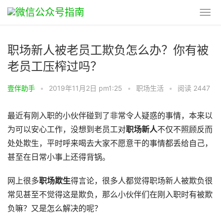
职场新人被老员工欺负怎么办？你有被
老员工压榨过吗？
壹伴助手
•
2019年11月2日 pm1:25
•
职场生活
•
阅读 2447
最近有刚入职的小伙伴碰到了非常令人疑惑的事情，本来以
为可以安心工作，没想到老员工对
职场新人
不仅不照顾反而
处处欺生，平时呼来喝去大家不愿意干的事情都丢给自己，
甚至在日常小事上还得背锅。
网上很多
职场欺生
得言论，很多人都觉得职场新人被欺负很
常见甚至不觉得这是欺负，那么小伙伴们在刚入职时有被欺
负嘛？又是怎么解决的呢？