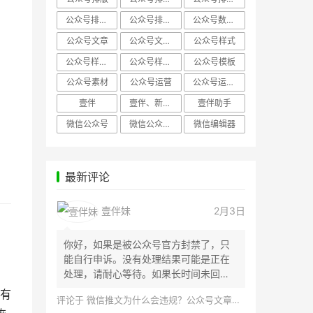
公众号排版，微信编辑器
公众号排版，排版样式
公众号数据分析
公众号文章
公众号文章、公众号运营
公众号样式
公众号样式，微信公众号排版
公众号样式，微信编辑器
公众号模板
公众号素材
公众号运营
公众号运营，公众号编辑器
壹伴
壹伴、新媒体运营
壹伴助手
微信公众号
微信公众号，样式模板、公众号样式
微信编辑器
最新评论
壹伴妹
2月3日
你好，如果是被公众号官方封禁了，只
能自行申诉。没有处理结果可能是正在
处理，请耐心等待。如果长时间未回
应，建议联...
有
评论于
微信推文为什么会违规？公众号文章怎么检测是否违规？