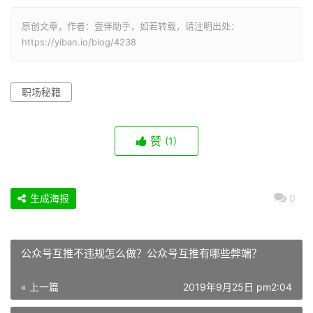
原创文章，作者：壹伴助手，如若转载，请注明出处：
https://yiban.io/blog/4238
职场秘籍
赞
(1)
生成海报
0
公众号互推不违规怎么做？公众号互推有哪些弊端？
« 上一篇
2019年9月25日 pm2:04