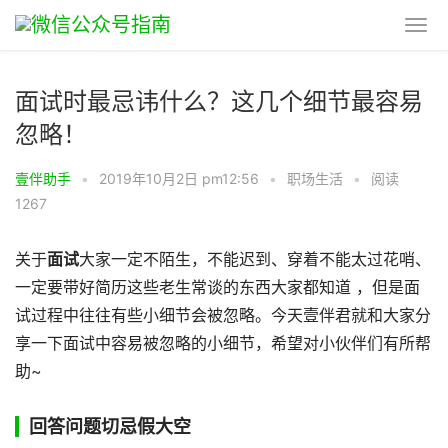
面试时最忌讳什么？这几个细节最容易
忽略！
壹伴助手
•
2019年10月2日 pm12:56
•
职场生活
•
阅读
1267
关于
面试
大家一定不陌生，不能迟到、穿着不能太过花哨、
一定要带好简历这些老生常谈的东西大家都知道 ，但是面
试过程中往往有些小细节会被忽略。今天壹伴君就和大家分
享一下面试中容易被忽略的小细节，希望对小伙伴们有所帮
助~
回答问题切忌假大空