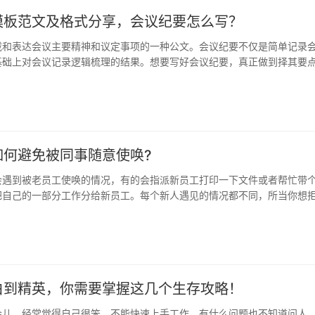
模板范文及格式分享，会议纪要怎么写？
载和表达会议主要精神和议定事项的一种公文。会议纪要不仅是简单记录
基础上对会议记录逻辑梳理的结果。想要写好会议纪要，真正做到择其要
要注…
如何避免被同事随意使唤?
会遇到被老员工使唤的情况，有的会指派新员工打印一下文件或者帮忙带
把自己的一部分工作分给新员工。每个新人遇见的情况都不同，所当你想
该怎么…
白到精英，你需要掌握这几个生存攻略！
会儿，经常觉得自己很笨，不能快速上手工作，有什么问题也不知道问人