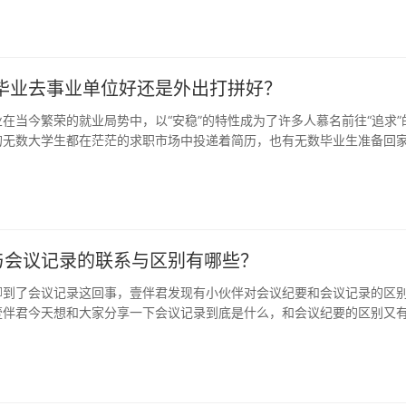
:毕业去事业单位好还是外出打拼好？
在当今繁荣的就业局势中，以“安稳”的特性成为了许多人慕名前往“追求”
的无数大学生都在茫茫的求职市场中投递着简历，也有无数毕业生准备回
…
与会议记录的联系与区别有哪些？
聊到了会议记录这回事，壹伴君发现有小伙伴对会议纪要和会议记录的区
壹伴君今天想和大家分享一下会议记录到底是什么，和会议纪要的区别又
伴们留…