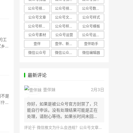
公众号排版，微信编辑器
公众号排版，排版样式
公众号数据分析
公众号文章
公众号文章、公众号运营
公众号样式
公众号样式，微信公众号排版
公众号样式，微信编辑器
公众号模板
公众号素材
公众号运营
公众号运营，公众号编辑器
的工
壹伴
壹伴、新媒体运营
壹伴助手
家乡考
微信公众号
微信公众号，样式模板、公众号样式
微信编辑器
最新评论
壹伴妹
2月3日
别不是
有什
你好，如果是被公众号官方封禁了，只
能自行申诉。没有处理结果可能是正在
处理，请耐心等待。如果长时间未回
应，建议联...
评论于
微信推文为什么会违规？公众号文章怎么检测是否违规？