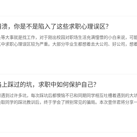
崩溃，你是不是陷入了这些求职心理误区？
头等大事就是找工作，对于刚出校园对职场生活充满憧憬的小白来说，可
其中求职心理误区较为严重。大部分毕业生都想着去大公司、好公司，想
工作…
路上踩过的坑，求职中如何保护自己？
习遇到过许多坑，每次踩坑后都懊恼不已和同期同学相互吐槽着遇到的大
吸取同学的踩坑教训后，终于学会了辨别常见的骗局。本次壹伴君将分享
见的…