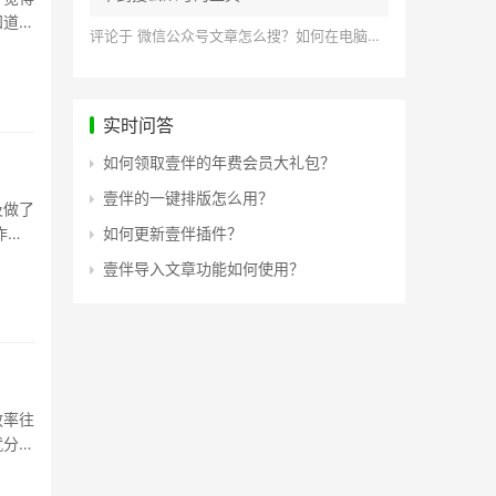
知道又
评论于
微信公众号文章怎么搜？如何在电脑上搜索公众号文章？
实时问答
如何领取壹伴的年费会员大礼包？
壹伴的一键排版怎么用？
及做了
作汇
如何更新壹伴插件？
壹伴导入文章功能如何使用？
效率往
就分享