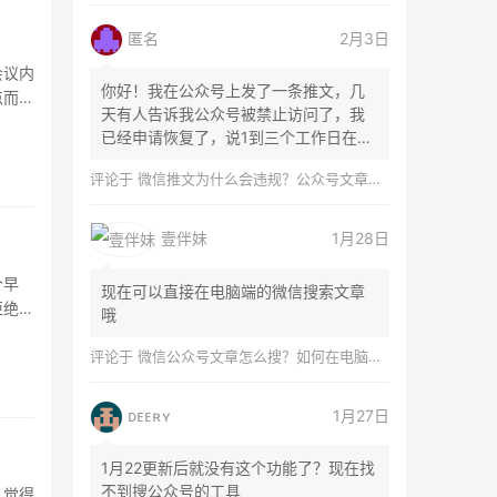
匿名
2月3日
会议内
你好！我在公众号上发了一条推文，几
点而归
天有人告诉我公众号被禁止访问了，我
已经申请恢复了，说1到三个工作日在微
信团队...
评论于
微信推文为什么会违规？公众号文章怎么检测是否违规？
壹伴妹
1月28日
个早
现在可以直接在电脑端的微信搜索文章
拒绝同
哦
评论于
微信公众号文章怎么搜？如何在电脑上搜索公众号文章？
ᴅᴇᴇʀʏ
1月27日
1月22更新后就没有这个功能了？现在找
不到搜公众号的工具
，觉得