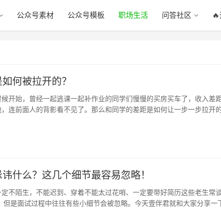
公众号素材
公众号模板
职场生活
问答社区

是如何被拉开的？
时候开始，曾经一起逃课一起补作业的同学们慢慢的买房买车了，收入差
地，连前面人的背影看不见了。那么和同学的差距是如何让一步一步拉开
弃…
忌讳什么？这几个细节最容易忽略！
一定不陌生，不能迟到、穿着不能太过花哨、一定要带好简历这些老生常
 ，但是面试过程中往往有些小细节会被忽略。今天壹伴君就和大家分享一
略的…